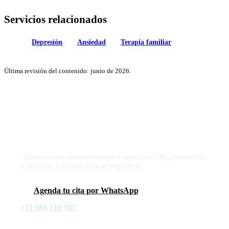
Servicios relacionados
Depresión
Ansiedad
Terapia familiar
Última revisión del contenido: junio de 2026.
Da el primer paso hacia tu bienestar
Conversa con nuestro equipo y agenda tu cita, presencial
o en línea. Estamos para acompañarte.
Agenda tu cita por WhatsApp
+51 906 719 905