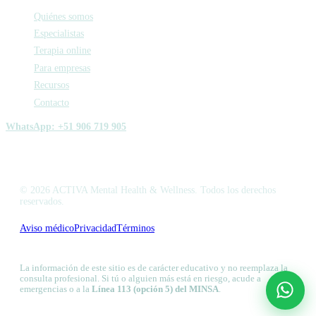
Quiénes somos
Especialistas
Terapia online
Para empresas
Recursos
Contacto
WhatsApp: +51 906 719 905
© 2026 ACTIVA Mental Health & Wellness. Todos los derechos
reservados.
Aviso médico
Privacidad
Términos
Libro de Reclamaciones
La información de este sitio es de carácter educativo y no reemplaza la
consulta profesional. Si tú o alguien más está en riesgo, acude a
emergencias o a la
Línea 113 (opción 5) del MINSA
.