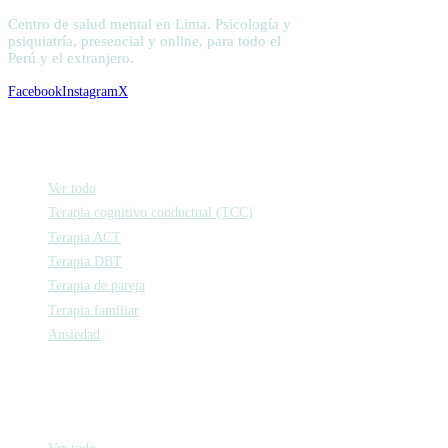
Centro de salud mental en Lima. Psicología y
psiquiatría, presencial y online, para todo el
Perú y el extranjero.
Facebook
Instagram
X
Psicología
Ver todo
Terapia cognitivo conductual (TCC)
Terapia ACT
Terapia DBT
Terapia de pareja
Terapia familiar
Ansiedad
Psiquiatría
Ver todo