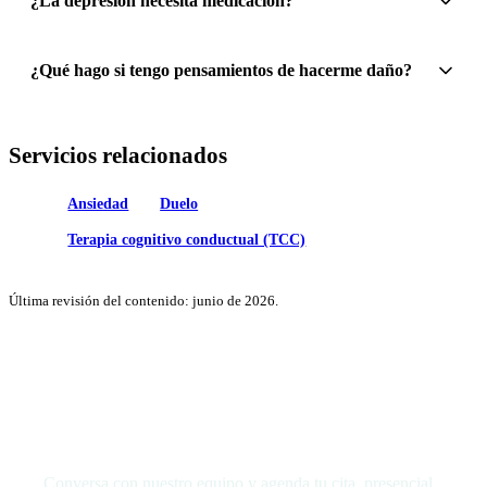
¿La depresión necesita medicación?
¿Qué hago si tengo pensamientos de hacerme daño?
Servicios relacionados
Ansiedad
Duelo
Terapia cognitivo conductual (TCC)
Última revisión del contenido: junio de 2026.
Da el primer paso hacia tu bienestar
Conversa con nuestro equipo y agenda tu cita, presencial