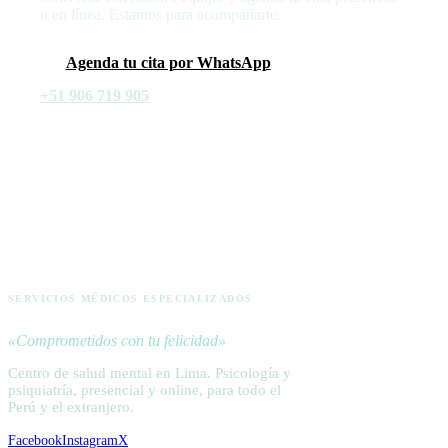
o en línea. Estamos para acompañarte.
Agenda tu cita por WhatsApp
+51 906 719 905
ACTIVA
SERVICIOS MÉDICOS ESPECIALIZADOS
«Comprometidos con tu felicidad»
Centro de salud mental en Lima. Psicología y
psiquiatría, presencial y online, para todo el
Perú y el extranjero.
Facebook
Instagram
X