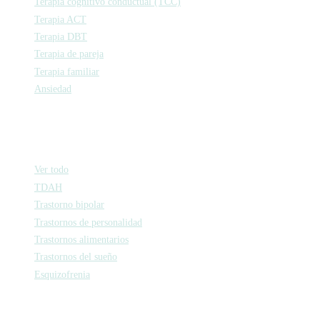
Terapia cognitivo conductual (TCC)
Terapia ACT
Terapia DBT
Terapia de pareja
Terapia familiar
Ansiedad
Psiquiatría
Ver todo
TDAH
Trastorno bipolar
Trastornos de personalidad
Trastornos alimentarios
Trastornos del sueño
Esquizofrenia