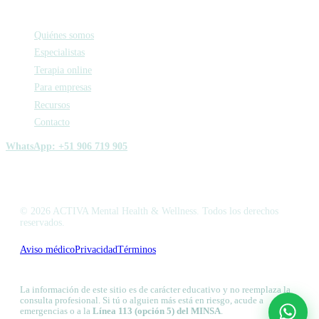
Activa
Quiénes somos
Especialistas
Terapia online
Para empresas
Recursos
Contacto
WhatsApp: +51 906 719 905
© 2026 ACTIVA Mental Health & Wellness. Todos los derechos
reservados.
Aviso médico
Privacidad
Términos
Libro de Reclamaciones
La información de este sitio es de carácter educativo y no reemplaza la
consulta profesional. Si tú o alguien más está en riesgo, acude a
emergencias o a la
Línea 113 (opción 5) del MINSA
.