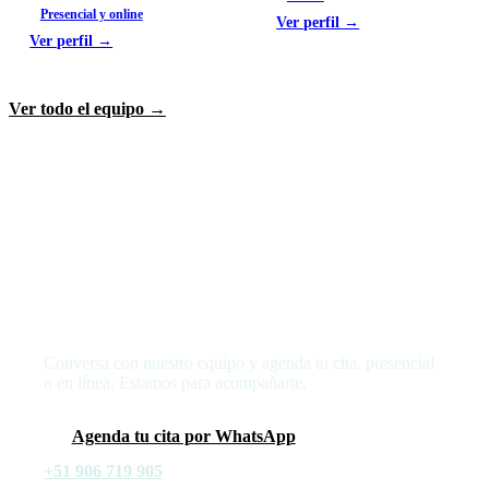
Presencial y online
Ver perfil →
Ver perfil →
Ver todo el equipo →
Da el primer paso hacia tu bienestar
Conversa con nuestro equipo y agenda tu cita, presencial
o en línea. Estamos para acompañarte.
Agenda tu cita por WhatsApp
+51 906 719 905