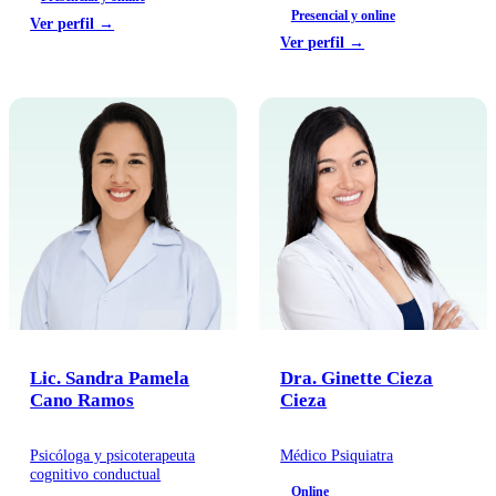
Presencial y online
Ver perfil →
Ver perfil →
Lic. Sandra Pamela
Dra. Ginette Cieza
Cano Ramos
Cieza
Psicóloga y psicoterapeuta
Médico Psiquiatra
cognitivo conductual
Online