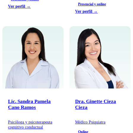
Presencial y online
Ver perfil →
Ver perfil →
Lic. Sandra Pamela
Dra. Ginette Cieza
Cano Ramos
Cieza
Psicóloga y psicoterapeuta
Médico Psiquiatra
cognitivo conductual
Online