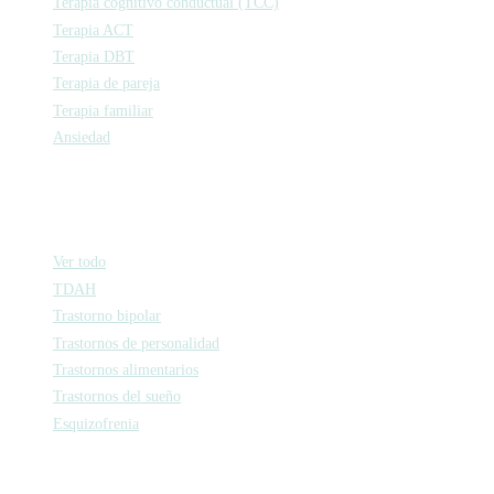
Terapia cognitivo conductual (TCC)
Terapia ACT
Terapia DBT
Terapia de pareja
Terapia familiar
Ansiedad
Psiquiatría
Ver todo
TDAH
Trastorno bipolar
Trastornos de personalidad
Trastornos alimentarios
Trastornos del sueño
Esquizofrenia