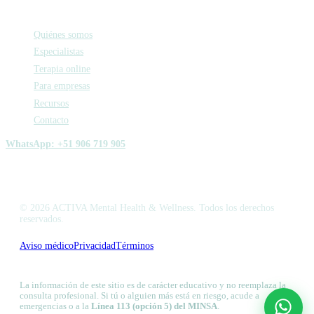
Activa
Quiénes somos
Especialistas
Terapia online
Para empresas
Recursos
Contacto
WhatsApp: +51 906 719 905
© 2026 ACTIVA Mental Health & Wellness. Todos los derechos
reservados.
Aviso médico
Privacidad
Términos
Libro de Reclamaciones
La información de este sitio es de carácter educativo y no reemplaza la
consulta profesional. Si tú o alguien más está en riesgo, acude a
emergencias o a la
Línea 113 (opción 5) del MINSA
.