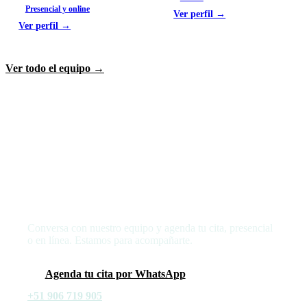
Presencial y online
Ver perfil →
Ver perfil →
Ver todo el equipo →
Da el primer paso hacia tu bienestar
Conversa con nuestro equipo y agenda tu cita, presencial
o en línea. Estamos para acompañarte.
Agenda tu cita por WhatsApp
+51 906 719 905