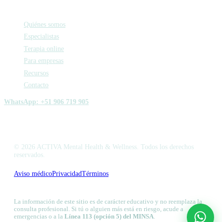
Activa
Quiénes somos
Especialistas
Terapia online
Para empresas
Recursos
Contacto
WhatsApp: +51 906 719 905
© 2026 ACTIVA Mental Health & Wellness. Todos los derechos
reservados.
Aviso médico
Privacidad
Términos
Libro de Reclamaciones
La información de este sitio es de carácter educativo y no reemplaza la
consulta profesional. Si tú o alguien más está en riesgo, acude a
emergencias o a la
Línea 113 (opción 5) del MINSA
.