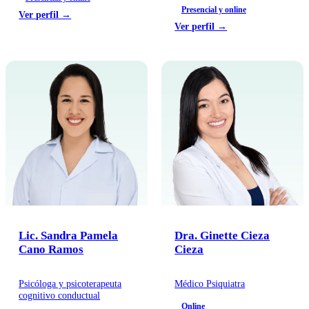
Presencial y online
Ver perfil →
Ver perfil →
Lic. Sandra Pamela
Dra. Ginette Cieza
Cano Ramos
Cieza
Psicóloga y psicoterapeuta
Médico Psiquiatra
cognitivo conductual
Online