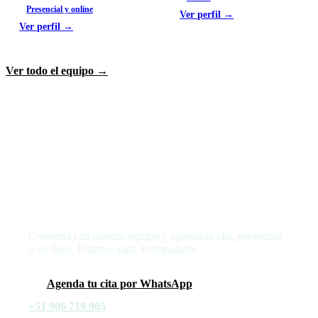
Presencial y online
Ver perfil →
Ver perfil →
Ver todo el equipo →
Da el primer paso hacia tu bienestar
Conversa con nuestro equipo y agenda tu cita, presencial
o en línea. Estamos para acompañarte.
Agenda tu cita por WhatsApp
+51 906 719 905