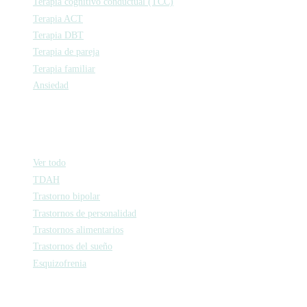
Terapia cognitivo conductual (TCC)
Terapia ACT
Terapia DBT
Terapia de pareja
Terapia familiar
Ansiedad
Psiquiatría
Ver todo
TDAH
Trastorno bipolar
Trastornos de personalidad
Trastornos alimentarios
Trastornos del sueño
Esquizofrenia